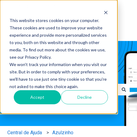
Português - Brasil
Mostrar submenu para traduções
This website stores cookies on your computer.
These cookies are used to improve your website
experience and provide more personalized services
to you, both on this website and through other
media. To find out more about the cookies we use,
see our Privacy Policy.
We won't track your information when you visit our
site. But in order to comply with your preferences,
Como podemos ajudar?
we'll have to use just one tiny cookie so that you're
not asked to make this choice again.
Accept
Decline
Não há sugestões porque o campo de pesquisa está em
Central de Ajuda
Azulzinho