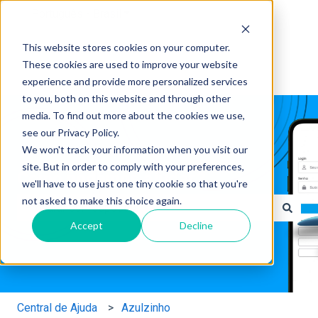
Português - Brasil
Mostrar submenu para traduções
This website stores cookies on your computer.
These cookies are used to improve your website
experience and provide more personalized services
to you, both on this website and through other
media. To find out more about the cookies we use,
see our Privacy Policy.
We won't track your information when you visit our
site. But in order to comply with your preferences,
Como podemos ajudar?
we'll have to use just one tiny cookie so that you're
not asked to make this choice again.
Accept
Decline
Não há sugestões porque o campo de pesquisa está em
Central de Ajuda
Azulzinho