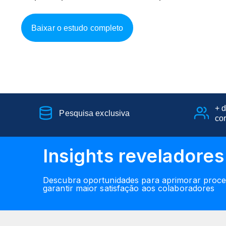
Baixar o estudo completo
+ d
Pesquisa exclusiva
co
Insights reveladores
Descubra oportunidades para aprimorar proces
garantir maior satisfação aos colaboradores