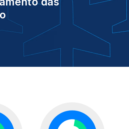
ejamento das
ão