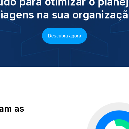
udo para otimizar o plan
iagens na sua organizaç
Descubra agora
am as